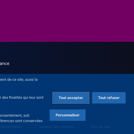
dary menu (English)
rance
nt de ce site, aussi la
des finalités qui leur sont
Tout accepter
Tout refuser
Personnaliser
consentement, soit
références sont conservées
 personnelles
Gestion des cookies
Plan du site