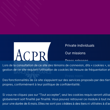
ACPR site 
Private individuals
Our missions
Press releases
Lors de la consultation de ce site des témoins de connexion, dits « cookies », 
Events
gestion de ce site requiert l’utilisation de cookies de mesure de fréquentatio
Press room
Des fonctionnalités de ce site s’appuient sur des services proposés par des tie
propres, conformément à leur politique de confidentialité.
Si vous ne cliquez pas sur "Tout accepter", seul les cookies requis seront util
globalement soit finalité par finalité. Vous pouvez retrouver ce module à tout 
pour une durée de 6 mois. Elles ne sont pas cédées à des tiers ni utilisées à d'au
©2026 Banque de France
ACPR footer legal noti
Mentions légales
Acces