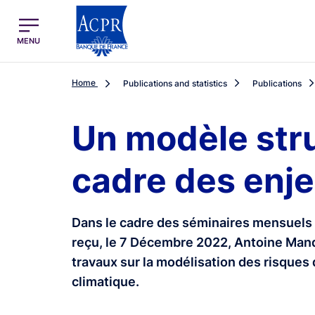
egion
ACPR Menu Principal (English)
MENU
Home
Publications and statistics
Publications
Un modèle stru
cadre des enje
Dans le cadre des séminaires mensuels d
reçu, le 7 Décembre 2022, Antoine Mande
travaux sur la modélisation des risques d
climatique.