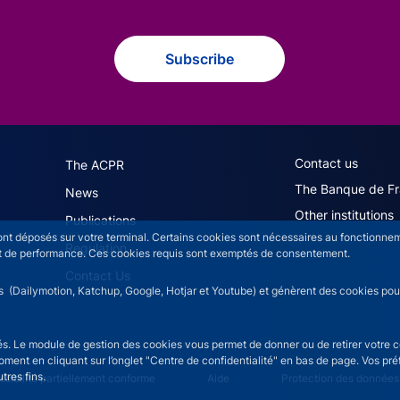
Subscribe
navigation (English)
ACPR footer secon
Contact us
The ACPR
The Banque de F
News
Other institutions
Publications
sont déposés sur votre terminal. Certains cookies sont nécessaires au fonctionneme
Regulation
n et de performance. Ces cookies requis sont exemptés de consentement.
Contact Us
rs (Dailymotion, Katchup, Google, Hotjar et Youtube) et génèrent des cookies pour 
isés. Le module de gestion des cookies vous permet de donner ou de retirer votre 
moment en cliquant sur l’onglet "Centre de confidentialité" en bas de page. Vos p
tres fins.
ce menu
sibilité partiellement conforme
Aide
Protection des données