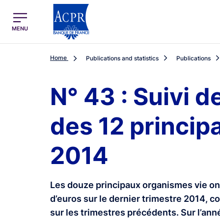
egion
ACPR Menu Principal (English)
MENU
Home
Publications and statistics
Publications
N° 43 : Suivi d
des 12 princip
2014
Les douze principaux organismes vie ont 
d’euros sur le dernier trimestre 2014, 
sur les trimestres précédents. Sur l’ann