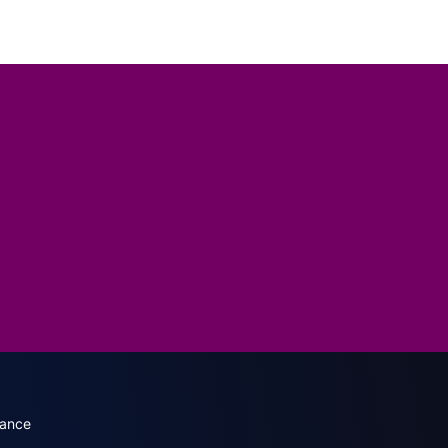
dary menu (English)
rance