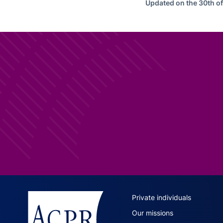
Updated on the 30th o
ACPR site 
Private individuals
Our missions