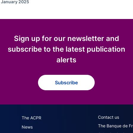
f January 2025
Sign up for our newsletter and
subscribe to the latest publication
alerts
Subscribe
navigation (English)
ACPR footer secon
Contact us
The ACPR
The Banque de F
News