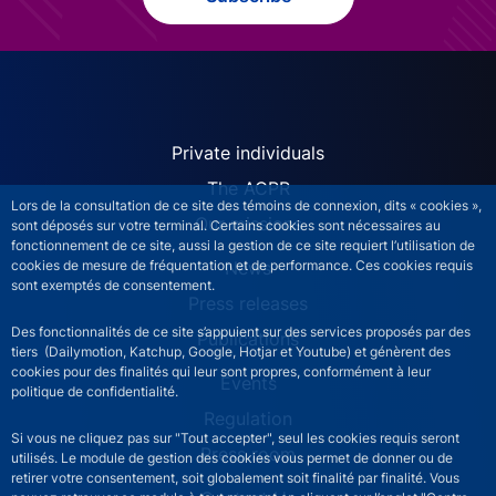
ACPR site navigation (Engl
Private individuals
The ACPR
Lors de la consultation de ce site des témoins de connexion, dits « cookies »,
Our missions
sont déposés sur votre terminal. Certains cookies sont nécessaires au
fonctionnement de ce site, aussi la gestion de ce site requiert l’utilisation de
News
cookies de mesure de fréquentation et de performance. Ces cookies requis
sont exemptés de consentement.
Press releases
Des fonctionnalités de ce site s’appuient sur des services proposés par des
Publications
tiers (Dailymotion, Katchup, Google, Hotjar et Youtube) et génèrent des
cookies pour des finalités qui leur sont propres, conformément à leur
Events
politique de confidentialité.
Regulation
Si vous ne cliquez pas sur "Tout accepter", seul les cookies requis seront
Press room
utilisés. Le module de gestion des cookies vous permet de donner ou de
retirer votre consentement, soit globalement soit finalité par finalité. Vous