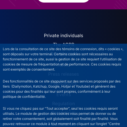
ACPR site navigation (Engl
Private individuals
The ACPR
Lors de la consultation de ce site des témoins de connexion, dits « cookies »,
Our missions
sont déposés sur votre terminal. Certains cookies sont nécessaires au
fonctionnement de ce site, aussi la gestion de ce site requiert l’utilisation de
News
cookies de mesure de fréquentation et de performance. Ces cookies requis
sont exemptés de consentement.
Press releases
Des fonctionnalités de ce site s’appuient sur des services proposés par des
Publications
tiers (Dailymotion, Katchup, Google, Hotjar et Youtube) et génèrent des
cookies pour des finalités qui leur sont propres, conformément à leur
Events
politique de confidentialité.
Regulation
Si vous ne cliquez pas sur "Tout accepter", seul les cookies requis seront
Press room
utilisés. Le module de gestion des cookies vous permet de donner ou de
retirer votre consentement, soit globalement soit finalité par finalité. Vous
Contact Us
pouvez retrouver ce module à tout moment en cliquant sur l’onglet "Centre