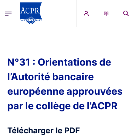
egion
ACPR Menu Principal (English)
Skip to main content
N°31 : Orientations de
l’Autorité bancaire
européenne approuvées
par le collège de l’ACPR
Télécharger le PDF