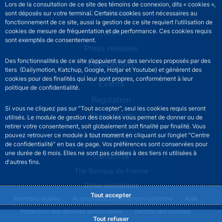
Lors de la consultation de ce site des témoins de connexion, dits « cookies »,
Our missions
sont déposés sur votre terminal. Certains cookies sont nécessaires au
fonctionnement de ce site, aussi la gestion de ce site requiert l’utilisation de
News
cookies de mesure de fréquentation et de performance. Ces cookies requis
sont exemptés de consentement.
Press releases
Des fonctionnalités de ce site s’appuient sur des services proposés par des
Publications
tiers (Dailymotion, Katchup, Google, Hotjar et Youtube) et génèrent des
cookies pour des finalités qui leur sont propres, conformément à leur
Events
politique de confidentialité.
Regulation
Si vous ne cliquez pas sur "Tout accepter", seul les cookies requis seront
Press room
utilisés. Le module de gestion des cookies vous permet de donner ou de
retirer votre consentement, soit globalement soit finalité par finalité. Vous
Contact Us
pouvez retrouver ce module à tout moment en cliquant sur l’onglet "Centre
de confidentialité" en bas de page. Vos préférences sont conservées pour
une durée de 6 mois. Elles ne sont pas cédées à des tiers ni utilisées à
ACPR footer secondary menu (English)
Contact us
d'autres fins.
The Banque de France
Other institutions
Tout accepter
ACPR footer legal notice menu
Mentions légales
Accessibilité partiellement conforme
Aide
Protection des données personnelles
Gestion des cookies
Tout refuser