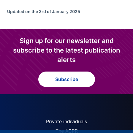
Updated on the 3rd of January 2025
Sign up for our newsletter and
subscribe to the latest publication
alerts
Subscribe
ACPR site navigation (Engl
Private individuals
The ACPR