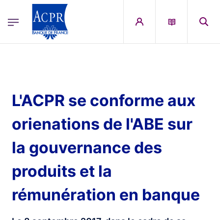
egion
ACPR Menu Principal (English)
Skip to main content
L'ACPR se conforme aux
orienations de l'ABE sur
la gouvernance des
produits et la
rémunération en banque