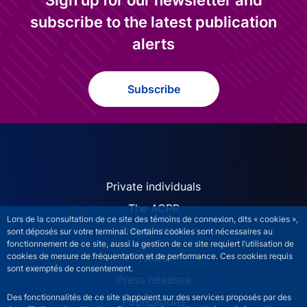
Sign up for our newsletter and
subscribe to the latest publication
alerts
Subscribe
ACPR site navigation (Engl
Private individuals
The ACPR
Lors de la consultation de ce site des témoins de connexion, dits « cookies »,
Our missions
sont déposés sur votre terminal. Certains cookies sont nécessaires au
fonctionnement de ce site, aussi la gestion de ce site requiert l’utilisation de
News
cookies de mesure de fréquentation et de performance. Ces cookies requis
sont exemptés de consentement.
Press releases
Des fonctionnalités de ce site s’appuient sur des services proposés par des
Publications