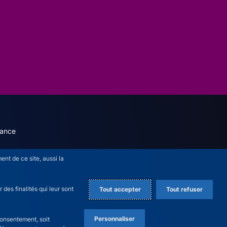
dary menu (English)
rance
nt de ce site, aussi la
des finalités qui leur sont
Tout accepter
Tout refuser
Personnaliser
consentement, soit