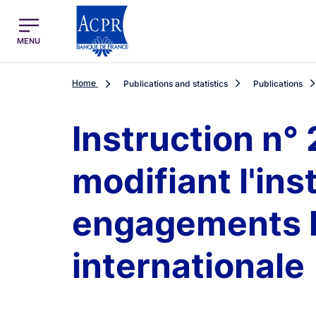
egion
ACPR Menu Principal (English)
MENU
Home
Publications and statistics
Publications
Instruction n°
modifiant l'ins
engagements li
internationale