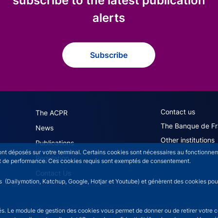
subscribe to the latest publication
alerts
Subscribe
navigation (English)
ACPR footer secon
Contact us
The ACPR
The Banque de F
News
Other institutions
Publications
sont déposés sur votre terminal. Certains cookies sont nécessaires au fonctionneme
Regulation
n et de performance. Ces cookies requis sont exemptés de consentement.
Contact Us
rs (Dailymotion, Katchup, Google, Hotjar et Youtube) et génèrent des cookies pour 
isés. Le module de gestion des cookies vous permet de donner ou de retirer votre 