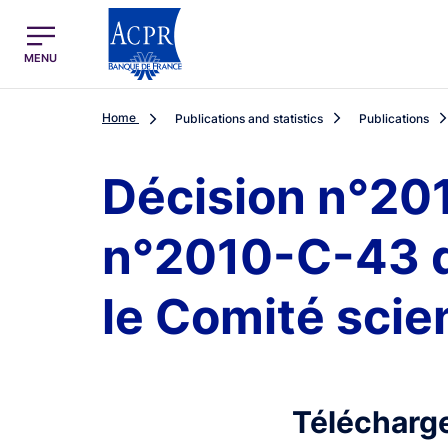
egion
ACPR Menu Principal (English)
MENU
Home
Publications and statistics
Publications
Décision n°201
n°2010-C-43 d
le Comité scie
Télécharge