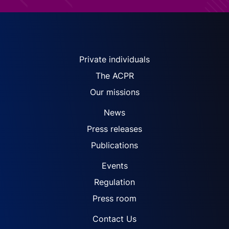
ACPR site navigation (Engl
Private individuals
The ACPR
Our missions
News
Press releases
Publications
Events
Regulation
Press room
Contact Us