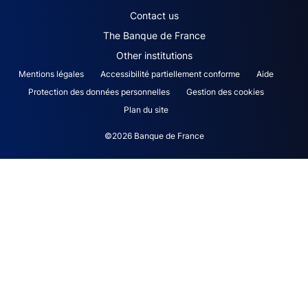
ACPR footer secondary menu (English)
Contact us
The Banque de France
Other institutions
ACPR footer legal notice menu
Mentions légales
Accessibilité partiellement conforme
Aide
Protection des données personnelles
Gestion des cookies
Plan du site
©2026 Banque de France