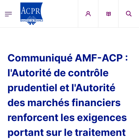
egion
ACPR Menu Principal (English)
Skip to main content
Communiqué AMF-ACP :
l'Autorité de contrôle
prudentiel et l'Autorité
des marchés financiers
renforcent les exigences
portant sur le traitement