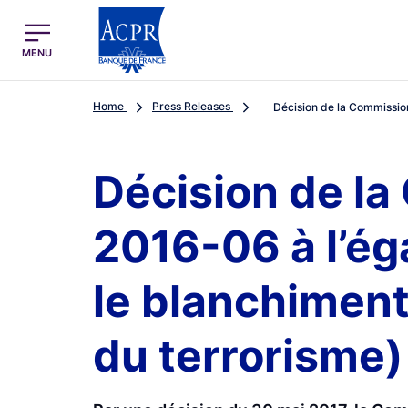
egion
ACPR Menu Principal (English)
MENU
Home
Press Releases
Décision de la Commission
Décision de la
2016-06 à l’ég
le blanchiment
du terrorisme)