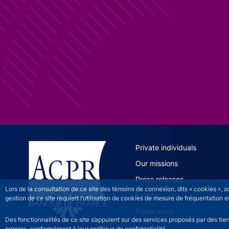
ACPR site 
Private individuals
Our missions
Press releases
Lors de la consultation de ce site des témoins de connexion, dits « cookies », 
Events
gestion de ce site requiert l’utilisation de cookies de mesure de fréquentatio
Press room
Des fonctionnalités de ce site s’appuient sur des services proposés par des tie
propres, conformément à leur politique de confidentialité.