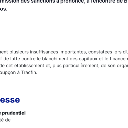
mmission des sanctions a prononcé, à l’encontre de 
ros.
ent plusieurs insuffisances importantes, constatées lors d’u
if de lutte contre le blanchiment des capitaux et le financ
e cet établissement et, plus particulièrement, de son orga
oupçon à Tracfin.
resse
e prudentiel
té de