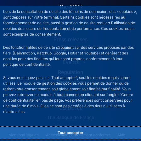
The ACPR
Lors de la consultation de ce site des témoins de connexion, dits « cookies »,
Our missions
sont déposés sur votre terminal. Certains cookies sont nécessaires au
fonctionnement de ce site, aussi la gestion de ce site requiert l’utilisation de
News
cookies de mesure de fréquentation et de performance. Ces cookies requis
sont exemptés de consentement.
Press releases
Des fonctionnalités de ce site s’appuient sur des services proposés par des
Publications
tiers (Dailymotion, Katchup, Google, Hotjar et Youtube) et génèrent des
cookies pour des finalités qui leur sont propres, conformément à leur
Events
politique de confidentialité.
Regulation
Si vous ne cliquez pas sur "Tout accepter", seul les cookies requis seront
Press room
utilisés. Le module de gestion des cookies vous permet de donner ou de
retirer votre consentement, soit globalement soit finalité par finalité. Vous
Contact Us
pouvez retrouver ce module à tout moment en cliquant sur l’onglet "Centre
de confidentialité" en bas de page. Vos préférences sont conservées pour
une durée de 6 mois. Elles ne sont pas cédées à des tiers ni utilisées à
ACPR footer secondary menu (English)
Contact us
d'autres fins.
The Banque de France
Other institutions
Tout accepter
ACPR footer legal notice menu
Mentions légales
Accessibilité partiellement conforme
Aide