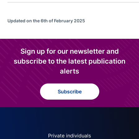
Updated on the 6th of February 2025
Sign up for our newsletter and
subscribe to the latest publication
alerts
Subscribe
ACPR site navigation (Engl
Private individuals