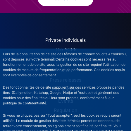
ACPR site navigation (Engl
Private individuals
The ACPR
Lors de la consultation de ce site des témoins de connexion, dits « cookies »,
Our missions
sont déposés sur votre terminal. Certains cookies sont nécessaires au
fonctionnement de ce site, aussi la gestion de ce site requiert l’utilisation de
News
cookies de mesure de fréquentation et de performance. Ces cookies requis
sont exemptés de consentement.
Press releases
Des fonctionnalités de ce site s’appuient sur des services proposés par des
Publications
tiers (Dailymotion, Katchup, Google, Hotjar et Youtube) et génèrent des
cookies pour des finalités qui leur sont propres, conformément à leur
Events
politique de confidentialité.
Regulation
Si vous ne cliquez pas sur "Tout accepter", seul les cookies requis seront
Press room
utilisés. Le module de gestion des cookies vous permet de donner ou de
retirer votre consentement, soit globalement soit finalité par finalité. Vous