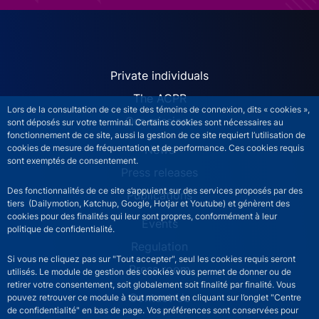
ACPR site navigation (Engl
Private individuals
The ACPR
Lors de la consultation de ce site des témoins de connexion, dits « cookies »,
Our missions
sont déposés sur votre terminal. Certains cookies sont nécessaires au
fonctionnement de ce site, aussi la gestion de ce site requiert l’utilisation de
News
cookies de mesure de fréquentation et de performance. Ces cookies requis
sont exemptés de consentement.
Press releases
Des fonctionnalités de ce site s’appuient sur des services proposés par des
Publications
tiers (Dailymotion, Katchup, Google, Hotjar et Youtube) et génèrent des
cookies pour des finalités qui leur sont propres, conformément à leur
Events
politique de confidentialité.
Regulation
Si vous ne cliquez pas sur "Tout accepter", seul les cookies requis seront
Press room
utilisés. Le module de gestion des cookies vous permet de donner ou de
retirer votre consentement, soit globalement soit finalité par finalité. Vous
Contact Us
pouvez retrouver ce module à tout moment en cliquant sur l’onglet "Centre
de confidentialité" en bas de page. Vos préférences sont conservées pour