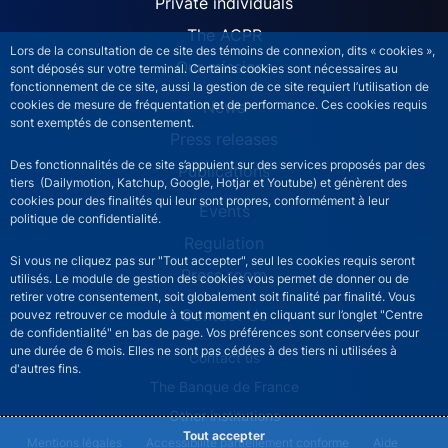
ACPR site navigation (Engl
Private individuals
The ACPR
Lors de la consultation de ce site des témoins de connexion, dits « cookies »,
Our missions
sont déposés sur votre terminal. Certains cookies sont nécessaires au
fonctionnement de ce site, aussi la gestion de ce site requiert l’utilisation de
News
cookies de mesure de fréquentation et de performance. Ces cookies requis
sont exemptés de consentement.
Press releases
Des fonctionnalités de ce site s’appuient sur des services proposés par des
Publications
tiers (Dailymotion, Katchup, Google, Hotjar et Youtube) et génèrent des
cookies pour des finalités qui leur sont propres, conformément à leur
Events
politique de confidentialité.
Regulation
Si vous ne cliquez pas sur "Tout accepter", seul les cookies requis seront
Press room
utilisés. Le module de gestion des cookies vous permet de donner ou de
retirer votre consentement, soit globalement soit finalité par finalité. Vous
Contact Us
pouvez retrouver ce module à tout moment en cliquant sur l’onglet "Centre
de confidentialité" en bas de page. Vos préférences sont conservées pour
une durée de 6 mois. Elles ne sont pas cédées à des tiers ni utilisées à
ACPR footer secondary menu (English)
Contact us
d'autres fins.
The Banque de France
Other institutions
Tout accepter
ACPR footer legal notice menu
Mentions légales
Accessibilité partiellement conforme
Aide