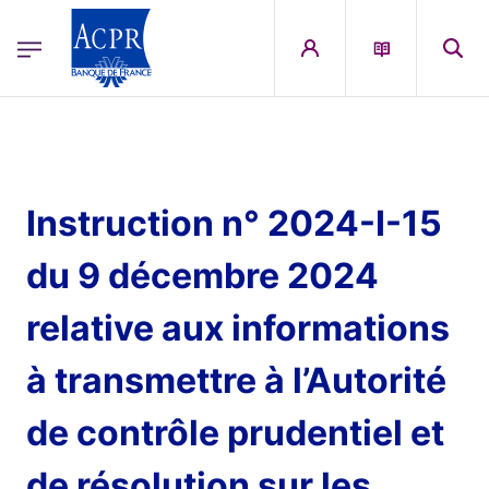
egion
ACPR Menu Principal (English)
Skip to main content
Instruction n° 2024-I-15
du 9 décembre 2024
relative aux informations
à transmettre à l’Autorité
de contrôle prudentiel et
de résolution sur les