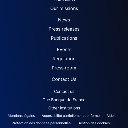
Our missions
News
Press releases
Publications
Events
Regulation
Press room
Contact Us
ACPR footer secondary menu (English)
Contact us
The Banque de France
Other institutions
ACPR footer legal notice menu
Mentions légales
Accessibilité partiellement conforme
Aide
Protection des données personnelles
Gestion des cookies