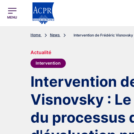
egion
ACPR Menu Principal (English)
MENU
Home
News
Intervention de Frédéric Visnovsky : 
Actualité
Intervention
Intervention d
Visnovsky : L
du processus d