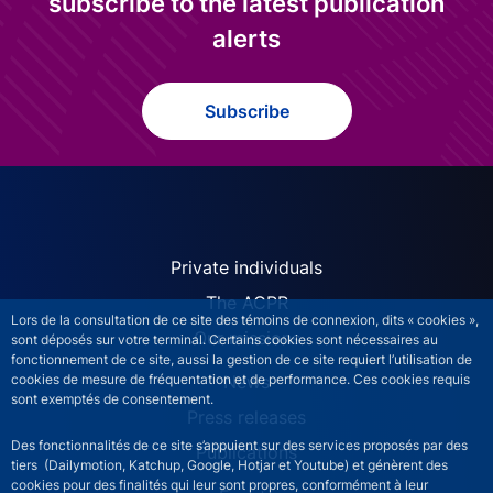
subscribe to the latest publication
alerts
Subscribe
ACPR site navigation (Engl
Private individuals
The ACPR
Lors de la consultation de ce site des témoins de connexion, dits « cookies »,
Our missions
sont déposés sur votre terminal. Certains cookies sont nécessaires au
fonctionnement de ce site, aussi la gestion de ce site requiert l’utilisation de
News
cookies de mesure de fréquentation et de performance. Ces cookies requis
sont exemptés de consentement.
Press releases
Des fonctionnalités de ce site s’appuient sur des services proposés par des
Publications
tiers (Dailymotion, Katchup, Google, Hotjar et Youtube) et génèrent des
cookies pour des finalités qui leur sont propres, conformément à leur