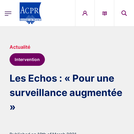
egion
ACPR Menu Principal (English)
Skip to main content
Actualité
Intervention
Les Echos : « Pour une
surveillance augmentée
»