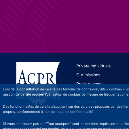
ACPR site 
Private individuals
Our missions
Press releases
Lors de la consultation de ce site des témoins de connexion, dits « cookies », 
Events
gestion de ce site requiert l’utilisation de cookies de mesure de fréquentatio
Press room
Des fonctionnalités de ce site s’appuient sur des services proposés par des tie
propres, conformément à leur politique de confidentialité.
Si vous ne cliquez pas sur "Tout accepter", seul les cookies requis seront util
globalement soit finalité par finalité. Vous pouvez retrouver ce module à tout 