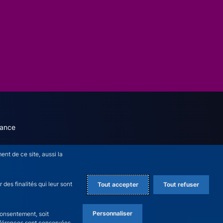
dary menu (English)
rance
nt de ce site, aussi la
des finalités qui leur sont
Tout accepter
Tout refuser
Personnaliser
consentement, soit
références sont conservées