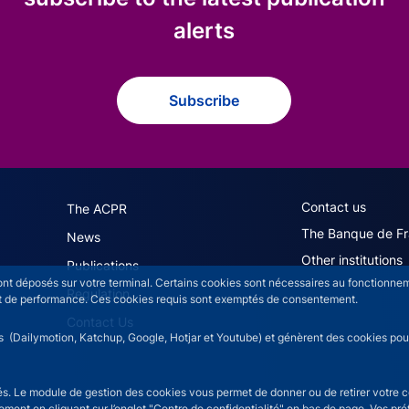
alerts
Subscribe
navigation (English)
ACPR footer secon
Contact us
The ACPR
The Banque de F
News
Other institutions
Publications
sont déposés sur votre terminal. Certains cookies sont nécessaires au fonctionneme
Regulation
n et de performance. Ces cookies requis sont exemptés de consentement.
Contact Us
rs (Dailymotion, Katchup, Google, Hotjar et Youtube) et génèrent des cookies pour 
isés. Le module de gestion des cookies vous permet de donner ou de retirer votre 
moment en cliquant sur l’onglet "Centre de confidentialité" en bas de page. Vos p