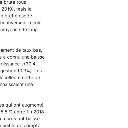
te brute tous
2019), mais le
un bref épisode
ificativement reculé
r moyenne de long
nement de taux bas,
ie a connu une baisse
croissance (+20,4
 gestion (0,3%). Les
décollecte nette de
nnaissaient une
res qui ont augmenté
+5,5 % entre fin 2018
n euros ont baissé
en unités de compte