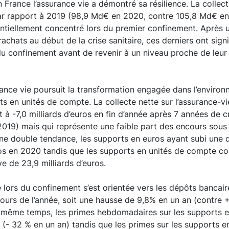
 France l’assurance vie a démontré sa résilience. La collec
ar rapport à 2019 (98,9 Md€ en 2020, contre 105,8 Md€ en 
tiellement concentré lors du premier confinement. Après 
achats au début de la crise sanitaire, ces derniers ont sign
du confinement avant de revenir à un niveau proche de leu
ance vie poursuit la transformation engagée dans l’environ
ts en unités de compte. La collecte nette sur l’assurance-v
t à -7,0 milliards d’euros en fin d’année après 7 années de 
 2019) mais qui représente une faible part des encours sous
’une double tendance, les supports en euros ayant subi une 
ros en 2020 tandis que les supports en unités de compte co
ve de 23,9 milliards d’euros.
lors du confinement s’est orientée vers les dépôts bancai
cours de l’année, soit une hausse de 9,8% en un an (contre 
le même temps, les primes hebdomadaires sur les supports e
(- 32 % en un an) tandis que les primes sur les supports 