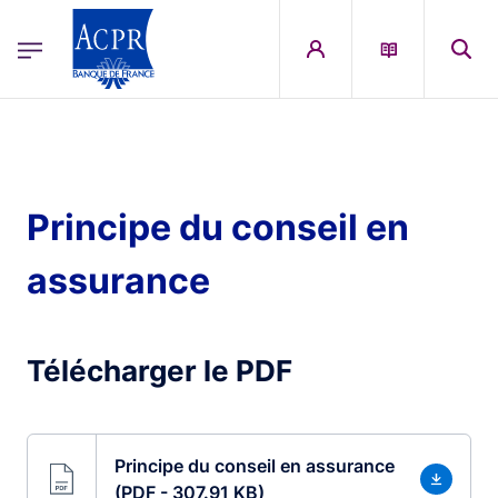
egion
ACPR Menu Principal (English)
Skip to main content
Principe du conseil en
assurance
Télécharger le PDF
Principe du conseil en assurance
(PDF - 307.91 KB)