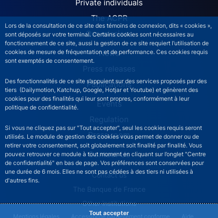
ACPR site navigation (Engl
Private individuals
The ACPR
Lors de la consultation de ce site des témoins de connexion, dits « cookies »,
Our missions
sont déposés sur votre terminal. Certains cookies sont nécessaires au
fonctionnement de ce site, aussi la gestion de ce site requiert l’utilisation de
News
cookies de mesure de fréquentation et de performance. Ces cookies requis
sont exemptés de consentement.
Press releases
Des fonctionnalités de ce site s’appuient sur des services proposés par des
Publications
tiers (Dailymotion, Katchup, Google, Hotjar et Youtube) et génèrent des
cookies pour des finalités qui leur sont propres, conformément à leur
Events
politique de confidentialité.
Regulation
Si vous ne cliquez pas sur "Tout accepter", seul les cookies requis seront
Press room
utilisés. Le module de gestion des cookies vous permet de donner ou de
retirer votre consentement, soit globalement soit finalité par finalité. Vous
Contact Us
pouvez retrouver ce module à tout moment en cliquant sur l’onglet "Centre
de confidentialité" en bas de page. Vos préférences sont conservées pour
une durée de 6 mois. Elles ne sont pas cédées à des tiers ni utilisées à
ACPR footer secondary menu (English)
Contact us
d'autres fins.
The Banque de France
Other institutions
Tout accepter
ACPR footer legal notice menu
Mentions légales
Accessibilité partiellement conforme
Aide