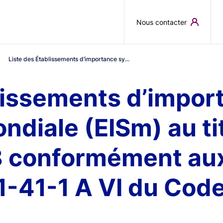
Skip to main content
Nous contacter
Liste des Établissements d’importance sy...
lissements d’impor
diale (EISm) au ti
8 conformément aux
511-41-1 A VI du Cod