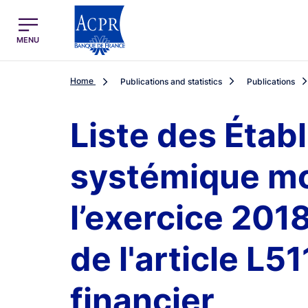
egion
ACPR Menu Principal (English)
MENU
Home
Publications and statistics
Publications
Liste des Étab
systémique mon
l’exercice 201
de l'article L
financier