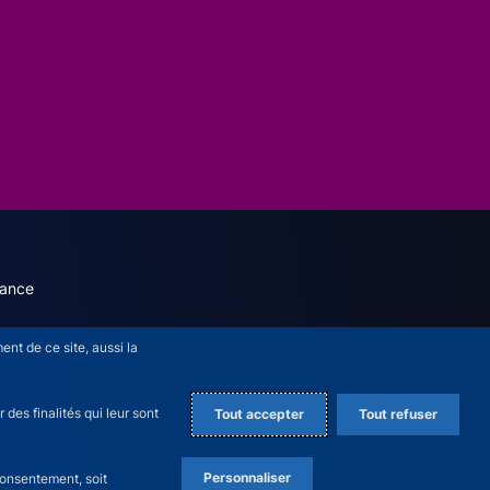
dary menu (English)
rance
nt de ce site, aussi la
des finalités qui leur sont
Tout accepter
Tout refuser
Personnaliser
consentement, soit