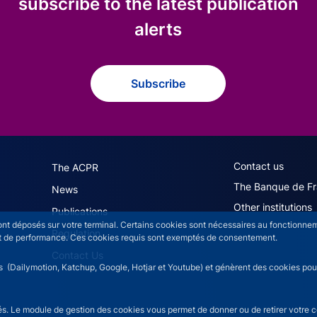
subscribe to the latest publication
alerts
Subscribe
navigation (English)
ACPR footer secon
Contact us
The ACPR
The Banque de F
News
Other institutions
Publications
sont déposés sur votre terminal. Certains cookies sont nécessaires au fonctionneme
Regulation
n et de performance. Ces cookies requis sont exemptés de consentement.
Contact Us
rs (Dailymotion, Katchup, Google, Hotjar et Youtube) et génèrent des cookies pour 
isés. Le module de gestion des cookies vous permet de donner ou de retirer votre 