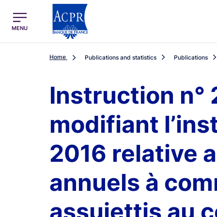
egion
ACPR Menu Principal (English)
MENU
Home
Publications and statistics
Publications
Instruction n°
modifiant l’ins
2016 relative 
annuels à com
assujettis au 