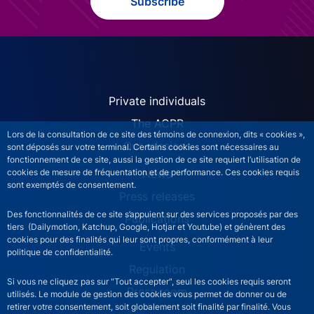
Subscribe
ACPR site navigation (Engl
Private individuals
The ACPR
Lors de la consultation de ce site des témoins de connexion, dits « cookies »,
Our missions
sont déposés sur votre terminal. Certains cookies sont nécessaires au
fonctionnement de ce site, aussi la gestion de ce site requiert l’utilisation de
News
cookies de mesure de fréquentation et de performance. Ces cookies requis
sont exemptés de consentement.
Press releases
Des fonctionnalités de ce site s’appuient sur des services proposés par des
Publications
tiers (Dailymotion, Katchup, Google, Hotjar et Youtube) et génèrent des
cookies pour des finalités qui leur sont propres, conformément à leur
Events
politique de confidentialité.
Regulation
Si vous ne cliquez pas sur "Tout accepter", seul les cookies requis seront
Press room
utilisés. Le module de gestion des cookies vous permet de donner ou de
retirer votre consentement, soit globalement soit finalité par finalité. Vous