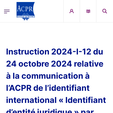
egion
ACPR Menu Principal (English)
Skip to main content
Instruction 2024-I-12 du
24 octobre 2024 relative
à la communication à
l’ACPR de l’identifiant
international « Identifiant
d’entité juridique » par