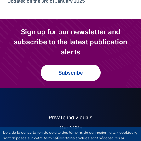
Updated on the 3rd of January 2025
Sign up for our newsletter and
subscribe to the latest publication
alerts
Subscribe
ACPR site navigation (Engl
Private individuals
The ACPR
Lors de la consultation de ce site des témoins de connexion, dits « cookies »,
Our missions
sont déposés sur votre terminal. Certains cookies sont nécessaires au