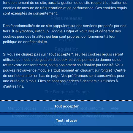
fonctionnement de ce site, aussi la gestion de ce site requiert l’utilisation de
News
cookies de mesure de fréquentation et de performance. Ces cookies requis
sont exemptés de consentement.
Press releases
Des fonctionnalités de ce site s’appuient sur des services proposés par des
Publications
tiers (Dailymotion, Katchup, Google, Hotjar et Youtube) et génèrent des
cookies pour des finalités qui leur sont propres, conformément à leur
Events
politique de confidentialité.
Regulation
Si vous ne cliquez pas sur "Tout accepter", seul les cookies requis seront
Press room
utilisés. Le module de gestion des cookies vous permet de donner ou de
retirer votre consentement, soit globalement soit finalité par finalité. Vous
Contact Us
pouvez retrouver ce module à tout moment en cliquant sur l’onglet "Centre
de confidentialité" en bas de page. Vos préférences sont conservées pour
une durée de 6 mois. Elles ne sont pas cédées à des tiers ni utilisées à
ACPR footer secondary menu (English)
Contact us
d'autres fins.
The Banque de France
Other institutions
Tout accepter
ACPR footer legal notice menu
Mentions légales
Accessibilité partiellement conforme
Aide
Protection des données personnelles
Gestion des cookies
Tout refuser
Plan du site