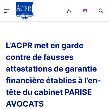
egion
ACPR Menu Principal (English)
Skip to main content
L’ACPR met en garde
contre de fausses
attestations de garantie
financière établies à l’en-
tête du cabinet PARISE
AVOCATS