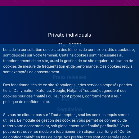
ACPR site navigation (Engl
Private individuals
The ACPR
Lors de la consultation de ce site des témoins de connexion, dits « cookies »,
Our missions
sont déposés sur votre terminal. Certains cookies sont nécessaires au
fonctionnement de ce site, aussi la gestion de ce site requiert l’utilisation de
News
cookies de mesure de fréquentation et de performance. Ces cookies requis
sont exemptés de consentement.
Press releases
Des fonctionnalités de ce site s’appuient sur des services proposés par des
Publications
tiers (Dailymotion, Katchup, Google, Hotjar et Youtube) et génèrent des
cookies pour des finalités qui leur sont propres, conformément à leur
Events
politique de confidentialité.
Regulation
Si vous ne cliquez pas sur "Tout accepter", seul les cookies requis seront
Press room
utilisés. Le module de gestion des cookies vous permet de donner ou de
retirer votre consentement, soit globalement soit finalité par finalité. Vous
Contact Us
pouvez retrouver ce module à tout moment en cliquant sur l’onglet "Centre
de confidentialité" en bas de page. Vos préférences sont conservées pour