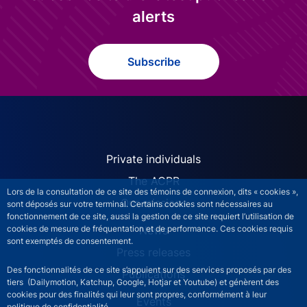
alerts
Subscribe
ACPR site navigation (Engl
Private individuals
The ACPR
Lors de la consultation de ce site des témoins de connexion, dits « cookies »,
Our missions
sont déposés sur votre terminal. Certains cookies sont nécessaires au
fonctionnement de ce site, aussi la gestion de ce site requiert l’utilisation de
News
cookies de mesure de fréquentation et de performance. Ces cookies requis
sont exemptés de consentement.
Press releases
Des fonctionnalités de ce site s’appuient sur des services proposés par des
Publications
tiers (Dailymotion, Katchup, Google, Hotjar et Youtube) et génèrent des
cookies pour des finalités qui leur sont propres, conformément à leur
Events
politique de confidentialité.