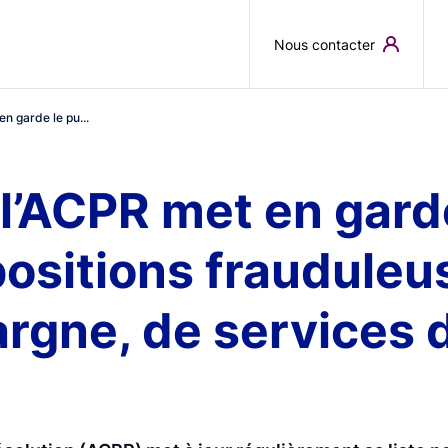
Skip to main content
Nous contacter
en garde le pu...
 l’ACPR met en garde
positions frauduleu
pargne, de services