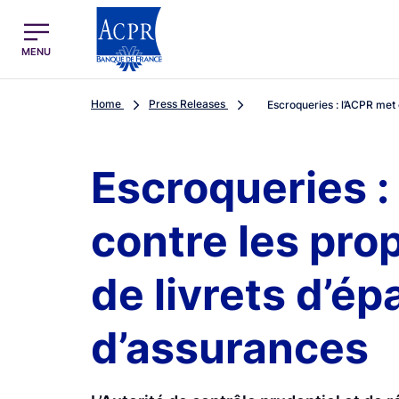
egion
ACPR Menu Principal (English)
MENU
Home
Press Releases
Escroqueries : l’ACPR met 
Escroqueries :
contre les pro
de livrets d’é
d’assurances