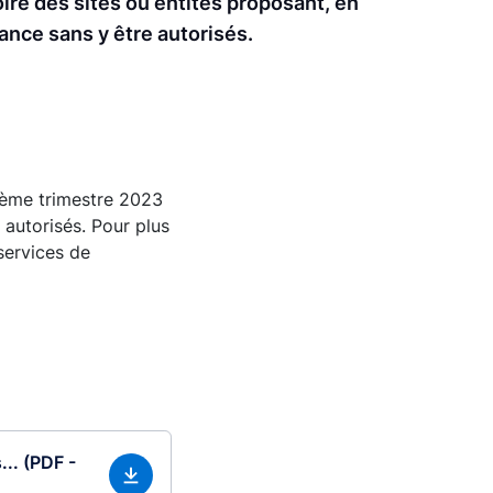
oire des sites ou entités proposant, en
ance sans y être autorisés.
sième trimestre 2023
 autorisés. Pour plus
 services de
... (PDF -