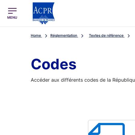
egion
ACPR Menu Principal (English)
MENU
Home
Réglementation
Textes de référence
Codes
Accéder aux différents codes de la Républiqu