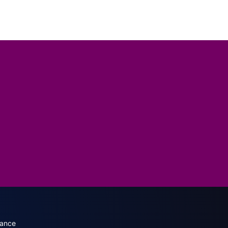
dary menu (English)
rance