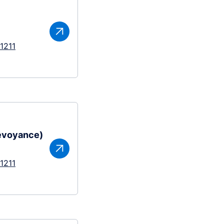
1211
révoyance)
1211