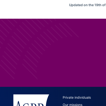
Updated on the 19th o
ACPR site 
Private individuals
Our missions