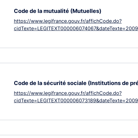
Code de la mutualité (Mutuelles)
https://www.legifrance.gouv.fr/affichCode.do?
cidTexte=LEGITEXT000006074067&dateTexte=2009
Code de la sécurité sociale (Institutions de p
https://www.legifrance.gouv.fr/affichCode.do?
cidTexte=LEGITEXT000006073189&dateTexte=2009