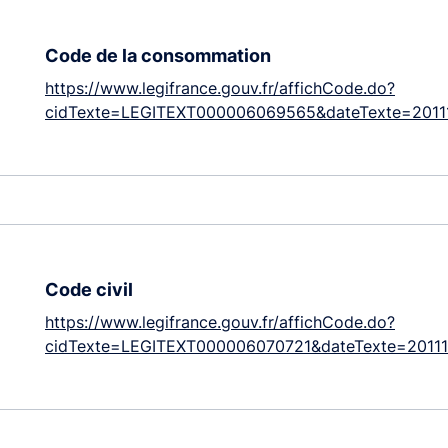
Code de la consommation
https://www.legifrance.gouv.fr/affichCode.do?
cidTexte=LEGITEXT000006069565&dateTexte=2011
Code civil
https://www.legifrance.gouv.fr/affichCode.do?
cidTexte=LEGITEXT000006070721&dateTexte=2011