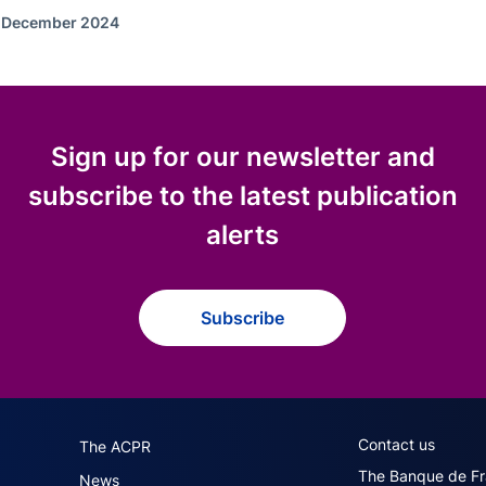
f December 2024
Sign up for our newsletter and
subscribe to the latest publication
alerts
Subscribe
navigation (English)
ACPR footer secon
Contact us
The ACPR
The Banque de F
News