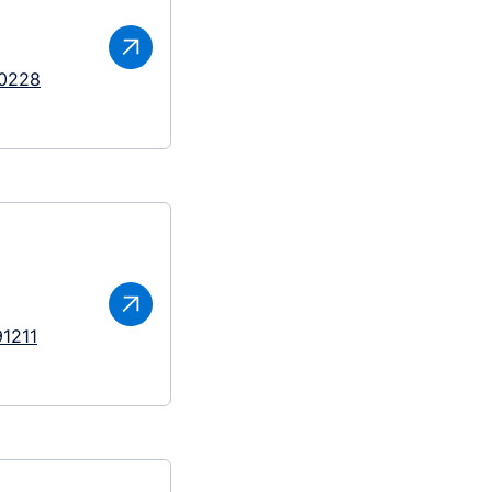
10228
1211