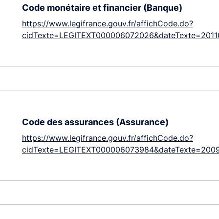
Code monétaire et financier (Banque)
https://www.legifrance.gouv.fr/affichCode.do?
cidTexte=LEGITEXT000006072026&dateTexte=201
Code des assurances (Assurance)
https://www.legifrance.gouv.fr/affichCode.do?
cidTexte=LEGITEXT000006073984&dateTexte=2009