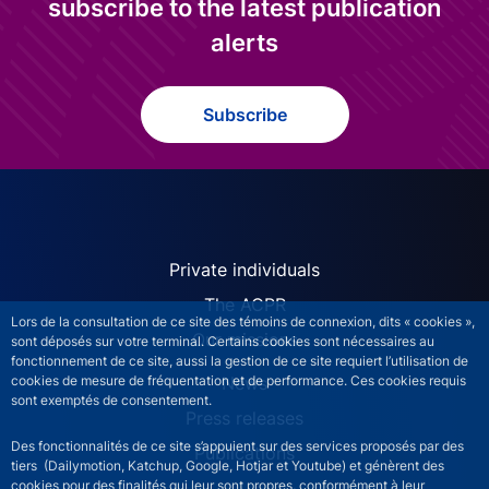
subscribe to the latest publication
alerts
Subscribe
ACPR site navigation (Engl
Private individuals
The ACPR
Lors de la consultation de ce site des témoins de connexion, dits « cookies »,
Our missions
sont déposés sur votre terminal. Certains cookies sont nécessaires au
fonctionnement de ce site, aussi la gestion de ce site requiert l’utilisation de
News
cookies de mesure de fréquentation et de performance. Ces cookies requis
sont exemptés de consentement.
Press releases
Des fonctionnalités de ce site s’appuient sur des services proposés par des
Publications
tiers (Dailymotion, Katchup, Google, Hotjar et Youtube) et génèrent des
cookies pour des finalités qui leur sont propres, conformément à leur