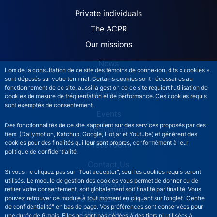
ACPR site navigation (Engl
Private individuals
The ACPR
Our missions
News
Lors de la consultation de ce site des témoins de connexion, dits « cookies »,
Press releases
sont déposés sur votre terminal. Certains cookies sont nécessaires au
fonctionnement de ce site, aussi la gestion de ce site requiert l’utilisation de
Publications
cookies de mesure de fréquentation et de performance. Ces cookies requis
sont exemptés de consentement.
Events
Des fonctionnalités de ce site s’appuient sur des services proposés par des
Regulation
tiers (Dailymotion, Katchup, Google, Hotjar et Youtube) et génèrent des
cookies pour des finalités qui leur sont propres, conformément à leur
Press room
politique de confidentialité.
Contact Us
Si vous ne cliquez pas sur "Tout accepter", seul les cookies requis seront
utilisés. Le module de gestion des cookies vous permet de donner ou de
ACPR footer secondary menu (English)
Contact us
retirer votre consentement, soit globalement soit finalité par finalité. Vous
pouvez retrouver ce module à tout moment en cliquant sur l’onglet "Centre
The Banque de France
de confidentialité" en bas de page. Vos préférences sont conservées pour
Other institutions
une durée de 6 mois. Elles ne sont pas cédées à des tiers ni utilisées à