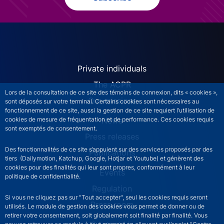
ACPR site navigation (Engl
Private individuals
The ACPR
Lors de la consultation de ce site des témoins de connexion, dits « cookies »,
Our missions
sont déposés sur votre terminal. Certains cookies sont nécessaires au
fonctionnement de ce site, aussi la gestion de ce site requiert l’utilisation de
News
cookies de mesure de fréquentation et de performance. Ces cookies requis
sont exemptés de consentement.
Press releases
Des fonctionnalités de ce site s’appuient sur des services proposés par des
Publications
tiers (Dailymotion, Katchup, Google, Hotjar et Youtube) et génèrent des
cookies pour des finalités qui leur sont propres, conformément à leur
Events
politique de confidentialité.
Regulation
Si vous ne cliquez pas sur "Tout accepter", seul les cookies requis seront
Press room
utilisés. Le module de gestion des cookies vous permet de donner ou de
retirer votre consentement, soit globalement soit finalité par finalité. Vous