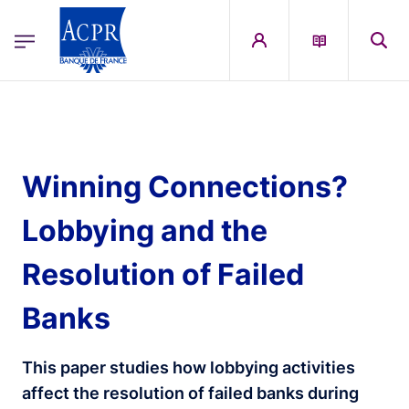
egion
ACPR Menu Principal (English)
Skip to main content
Winning Connections?
Lobbying and the
Resolution of Failed
Banks
This paper studies how lobbying activities
affect the resolution of failed banks during