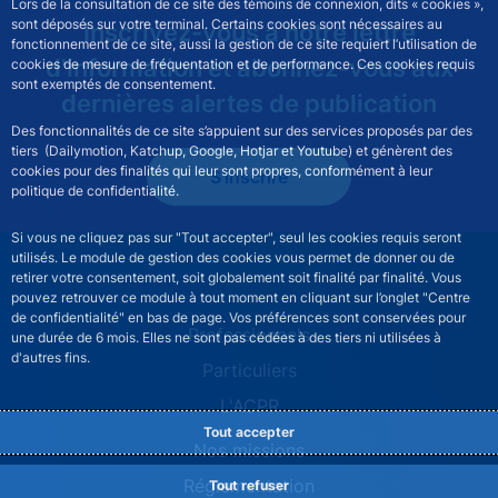
Lors de la consultation de ce site des témoins de connexion, dits « cookies »,
sont déposés sur votre terminal. Certains cookies sont nécessaires au
Inscrivez-vous à notre lettre
fonctionnement de ce site, aussi la gestion de ce site requiert l’utilisation de
d'information et abonnez-vous aux
cookies de mesure de fréquentation et de performance. Ces cookies requis
sont exemptés de consentement.
dernières alertes de publication
Des fonctionnalités de ce site s’appuient sur des services proposés par des
tiers (Dailymotion, Katchup, Google, Hotjar et Youtube) et génèrent des
cookies pour des finalités qui leur sont propres, conformément à leur
S'inscrire
politique de confidentialité.
Si vous ne cliquez pas sur "Tout accepter", seul les cookies requis seront
utilisés. Le module de gestion des cookies vous permet de donner ou de
retirer votre consentement, soit globalement soit finalité par finalité. Vous
pouvez retrouver ce module à tout moment en cliquant sur l’onglet "Centre
de confidentialité" en bas de page. Vos préférences sont conservées pour
ACPR site navigation (Fren
Professionnels
une durée de 6 mois. Elles ne sont pas cédées à des tiers ni utilisées à
d'autres fins.
Particuliers
L'ACPR
Tout accepter
Nos missions
Réglementation
Tout refuser