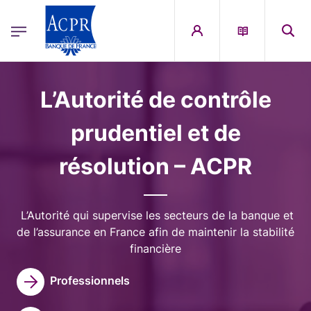
egion
ACPR Menu Principal (French)
Aller au contenu principal
Image
L’Autorité de contrôle
prudentiel et de
résolution – ACPR
L’Autorité qui supervise les secteurs de la banque et
de l’assurance en France afin de maintenir la stabilité
financière
Professionnels