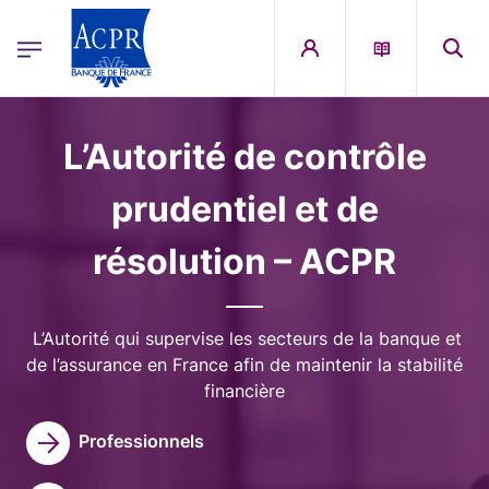
egion
ACPR Menu Principal (French)
Aller au contenu principal
Image
L’Autorité de contrôle
prudentiel et de
résolution – ACPR
L’Autorité qui supervise les secteurs de la banque et
de l’assurance en France afin de maintenir la stabilité
financière
Professionnels