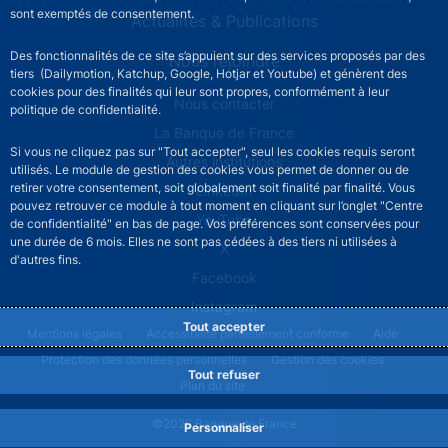
sont exemptés de consentement.
Actualités & Publications
Des fonctionnalités de ce site s’appuient sur des services proposés par des
Nous rejoindre
tiers (Dailymotion, Katchup, Google, Hotjar et Youtube) et génèrent des
cookies pour des finalités qui leur sont propres, conformément à leur
ACPR footer secondary menu (French)
Nous contacter
politique de confidentialité.
La Banque de France
Si vous ne cliquez pas sur "Tout accepter", seul les cookies requis seront
Autres institutions
utilisés. Le module de gestion des cookies vous permet de donner ou de
retirer votre consentement, soit globalement soit finalité par finalité. Vous
LinkedIn
pouvez retrouver ce module à tout moment en cliquant sur l’onglet "Centre
YouTube
de confidentialité" en bas de page. Vos préférences sont conservées pour
une durée de 6 mois. Elles ne sont pas cédées à des tiers ni utilisées à
X
d'autres fins.
Facebook
Instagram
Tout accepter
ACPR footer legal notice menu
Mentions légales
Accessibilité partiellement conforme
Aide
Protection des données personnelles
Gestion des cookies
Tout refuser
Plan du site
©2026 Banque de France
Personnaliser