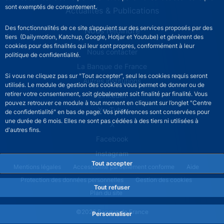
sont exemptés de consentement.
Actualités & Publications
Des fonctionnalités de ce site s’appuient sur des services proposés par des
Nous rejoindre
tiers (Dailymotion, Katchup, Google, Hotjar et Youtube) et génèrent des
cookies pour des finalités qui leur sont propres, conformément à leur
ACPR footer secondary menu (French)
Nous contacter
politique de confidentialité.
La Banque de France
Si vous ne cliquez pas sur "Tout accepter", seul les cookies requis seront
Autres institutions
utilisés. Le module de gestion des cookies vous permet de donner ou de
retirer votre consentement, soit globalement soit finalité par finalité. Vous
LinkedIn
pouvez retrouver ce module à tout moment en cliquant sur l’onglet "Centre
YouTube
de confidentialité" en bas de page. Vos préférences sont conservées pour
une durée de 6 mois. Elles ne sont pas cédées à des tiers ni utilisées à
X
d'autres fins.
Facebook
Instagram
Tout accepter
ACPR footer legal notice menu
Mentions légales
Accessibilité partiellement conforme
Aide
Protection des données personnelles
Gestion des cookies
Tout refuser
Plan du site
©2026 Banque de France
Personnaliser