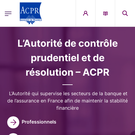
egion
ACPR Menu Principal (French)
Aller au contenu principal
Image
L’Autorité de contrôle
prudentiel et de
résolution – ACPR
L’Autorité qui supervise les secteurs de la banque et
de l’assurance en France afin de maintenir la stabilité
financière
Professionnels