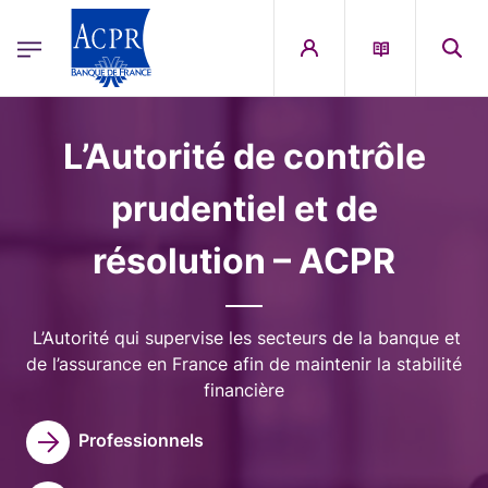
egion
ACPR Menu Principal (French)
Aller au contenu principal
Image
L’Autorité de contrôle
prudentiel et de
résolution – ACPR
L’Autorité qui supervise les secteurs de la banque et
de l’assurance en France afin de maintenir la stabilité
financière
Professionnels