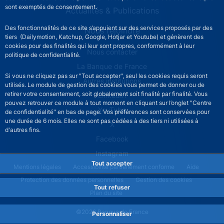
sont exemptés de consentement.
Actualités & Publications
Des fonctionnalités de ce site s’appuient sur des services proposés par des
Nous rejoindre
tiers (Dailymotion, Katchup, Google, Hotjar et Youtube) et génèrent des
cookies pour des finalités qui leur sont propres, conformément à leur
ACPR footer secondary menu (French)
Nous contacter
politique de confidentialité.
La Banque de France
Si vous ne cliquez pas sur "Tout accepter", seul les cookies requis seront
Autres institutions
utilisés. Le module de gestion des cookies vous permet de donner ou de
retirer votre consentement, soit globalement soit finalité par finalité. Vous
LinkedIn
pouvez retrouver ce module à tout moment en cliquant sur l’onglet "Centre
YouTube
de confidentialité" en bas de page. Vos préférences sont conservées pour
une durée de 6 mois. Elles ne sont pas cédées à des tiers ni utilisées à
X
d'autres fins.
Facebook
Instagram
Tout accepter
ACPR footer legal notice menu
Mentions légales
Accessibilité partiellement conforme
Aide
Protection des données personnelles
Gestion des cookies
Tout refuser
Plan du site
©2026 Banque de France
Personnaliser