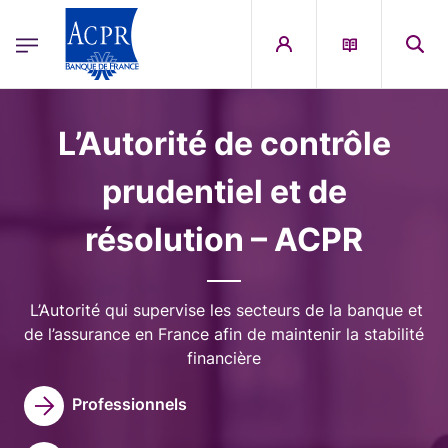
egion
ACPR Menu Principal (French)
Aller au contenu principal
Image
L’Autorité de contrôle
prudentiel et de
résolution – ACPR
L’Autorité qui supervise les secteurs de la banque et
de l’assurance en France afin de maintenir la stabilité
financière
Professionnels