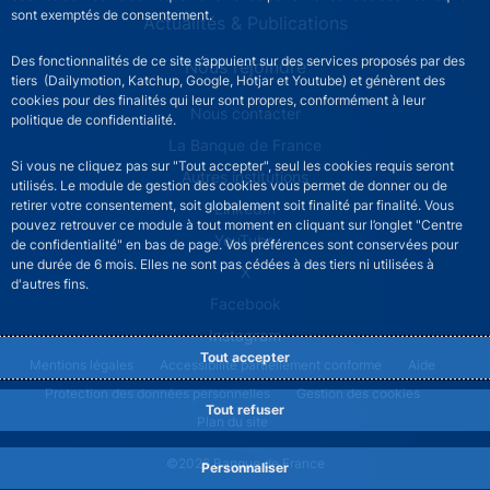
sont exemptés de consentement.
Actualités & Publications
Des fonctionnalités de ce site s’appuient sur des services proposés par des
Nous rejoindre
tiers (Dailymotion, Katchup, Google, Hotjar et Youtube) et génèrent des
cookies pour des finalités qui leur sont propres, conformément à leur
ACPR footer secondary menu (French)
Nous contacter
politique de confidentialité.
La Banque de France
Si vous ne cliquez pas sur "Tout accepter", seul les cookies requis seront
Autres institutions
utilisés. Le module de gestion des cookies vous permet de donner ou de
retirer votre consentement, soit globalement soit finalité par finalité. Vous
LinkedIn
pouvez retrouver ce module à tout moment en cliquant sur l’onglet "Centre
YouTube
de confidentialité" en bas de page. Vos préférences sont conservées pour
une durée de 6 mois. Elles ne sont pas cédées à des tiers ni utilisées à
X
d'autres fins.
Facebook
Instagram
Tout accepter
ACPR footer legal notice menu
Mentions légales
Accessibilité partiellement conforme
Aide
Protection des données personnelles
Gestion des cookies
Tout refuser
Plan du site
©2026 Banque de France
Personnaliser