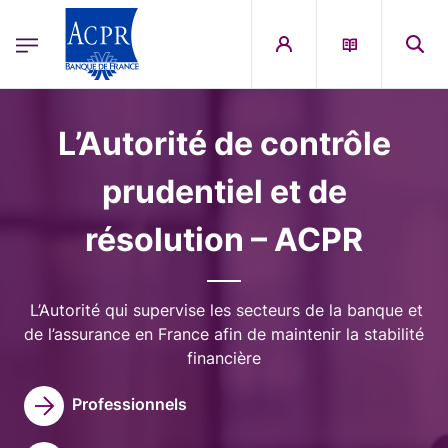
egion
ACPR Menu Principal (French)
Aller au contenu principal
Image
L’Autorité de contrôle
prudentiel et de
résolution – ACPR
L’Autorité qui supervise les secteurs de la banque et
de l’assurance en France afin de maintenir la stabilité
financière
Professionnels