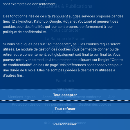
sont exemptés de consentement.
Actualités & Publications
Des fonctionnalités de ce site s’appuient sur des services proposés par des
Nous rejoindre
tiers (Dailymotion, Katchup, Google, Hotjar et Youtube) et génèrent des
cookies pour des finalités qui leur sont propres, conformément à leur
ACPR footer secondary menu (French)
Nous contacter
politique de confidentialité.
La Banque de France
Si vous ne cliquez pas sur "Tout accepter", seul les cookies requis seront
Autres institutions
utilisés. Le module de gestion des cookies vous permet de donner ou de
retirer votre consentement, soit globalement soit finalité par finalité. Vous
LinkedIn
pouvez retrouver ce module à tout moment en cliquant sur l’onglet "Centre
YouTube
de confidentialité" en bas de page. Vos préférences sont conservées pour
une durée de 6 mois. Elles ne sont pas cédées à des tiers ni utilisées à
X
d'autres fins.
Facebook
Instagram
Tout accepter
ACPR footer legal notice menu
Mentions légales
Accessibilité partiellement conforme
Aide
Protection des données personnelles
Gestion des cookies
Tout refuser
Plan du site
©2026 Banque de France
Personnaliser