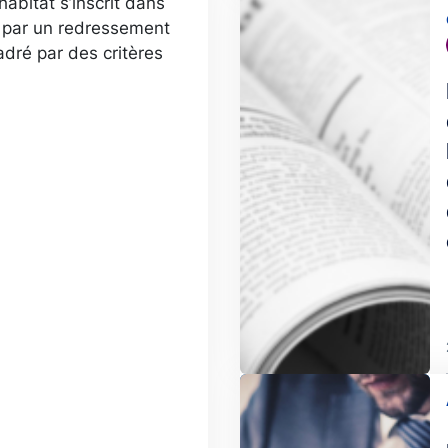
habitat s’inscrit dans
Image
e par un redressement
dré par des critères
Image