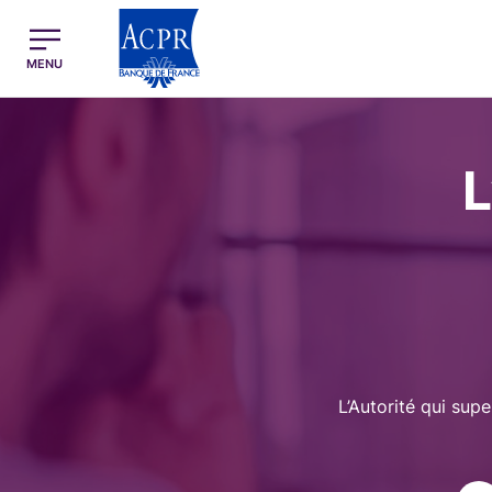
egion
ACPR Menu Principal (French)
MENU
Image
L
L’Autorité qui supe