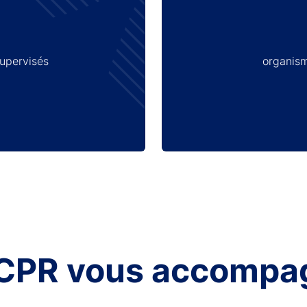
supervisés
organism
ACPR vous accompa