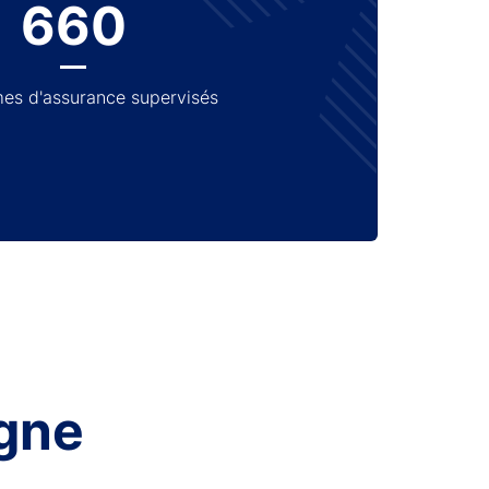
660
es d'assurance supervisés
gne