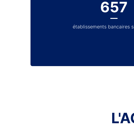
657
établissements bancaires 
L'