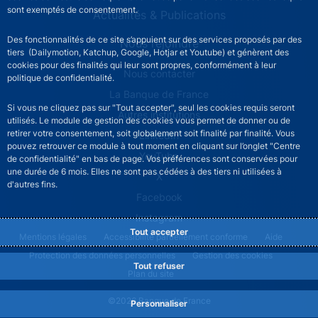
sont exemptés de consentement.
Actualités & Publications
Des fonctionnalités de ce site s’appuient sur des services proposés par des
Nous rejoindre
tiers (Dailymotion, Katchup, Google, Hotjar et Youtube) et génèrent des
cookies pour des finalités qui leur sont propres, conformément à leur
ACPR footer secondary menu (French)
Nous contacter
politique de confidentialité.
La Banque de France
Si vous ne cliquez pas sur "Tout accepter", seul les cookies requis seront
Autres institutions
utilisés. Le module de gestion des cookies vous permet de donner ou de
retirer votre consentement, soit globalement soit finalité par finalité. Vous
LinkedIn
pouvez retrouver ce module à tout moment en cliquant sur l’onglet "Centre
YouTube
de confidentialité" en bas de page. Vos préférences sont conservées pour
une durée de 6 mois. Elles ne sont pas cédées à des tiers ni utilisées à
X
d'autres fins.
Facebook
Instagram
Tout accepter
ACPR footer legal notice menu
Mentions légales
Accessibilité partiellement conforme
Aide
Protection des données personnelles
Gestion des cookies
Tout refuser
Plan du site
©2026 Banque de France
Personnaliser