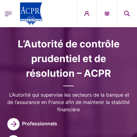
egion
ACPR Menu Principal (French)
Aller au contenu principal
Image
L’Autorité de contrôle
prudentiel et de
résolution – ACPR
L’Autorité qui supervise les secteurs de la banque et
de l’assurance en France afin de maintenir la stabilité
financière
Professionnels