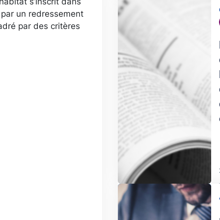
habitat s’inscrit dans
Image
e par un redressement
dré par des critères
Image