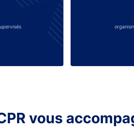
supervisés
organism
ACPR vous accompa