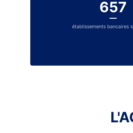
657
établissements bancaires 
L'