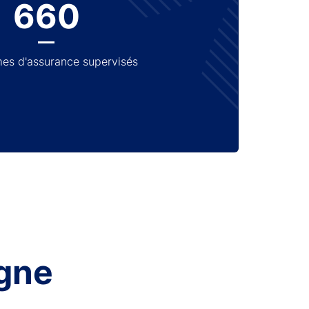
660
es d'assurance supervisés
gne