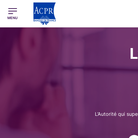
egion
ACPR Menu Principal (French)
MENU
Image
L
L’Autorité qui supe