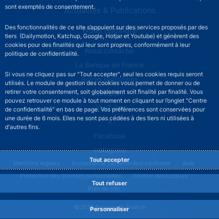
sont exemptés de consentement.
Actualités & Publications
Des fonctionnalités de ce site s’appuient sur des services proposés par des
Nous rejoindre
tiers (Dailymotion, Katchup, Google, Hotjar et Youtube) et génèrent des
cookies pour des finalités qui leur sont propres, conformément à leur
ACPR footer secondary menu (French)
Nous contacter
politique de confidentialité.
La Banque de France
Si vous ne cliquez pas sur "Tout accepter", seul les cookies requis seront
Autres institutions
utilisés. Le module de gestion des cookies vous permet de donner ou de
retirer votre consentement, soit globalement soit finalité par finalité. Vous
LinkedIn
pouvez retrouver ce module à tout moment en cliquant sur l’onglet "Centre
YouTube
de confidentialité" en bas de page. Vos préférences sont conservées pour
une durée de 6 mois. Elles ne sont pas cédées à des tiers ni utilisées à
X
d'autres fins.
Facebook
Instagram
Tout accepter
ACPR footer legal notice menu
Mentions légales
Accessibilité partiellement conforme
Aide
Protection des données personnelles
Gestion des cookies
Tout refuser
Plan du site
©2026 Banque de France
Personnaliser