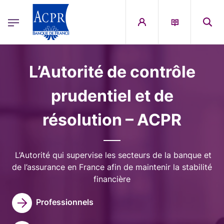
egion
ACPR Menu Principal (French)
Aller au contenu principal
Image
L’Autorité de contrôle
prudentiel et de
résolution – ACPR
L’Autorité qui supervise les secteurs de la banque et
de l’assurance en France afin de maintenir la stabilité
financière
Professionnels