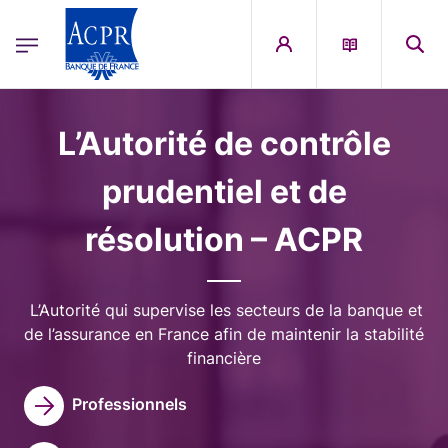
egion
ACPR Menu Principal (French)
Aller au contenu principal
Image
L’Autorité de contrôle
prudentiel et de
résolution – ACPR
L’Autorité qui supervise les secteurs de la banque et
de l’assurance en France afin de maintenir la stabilité
financière
Professionnels