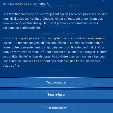
sont exemptés de consentement.
Actualités & Publications
Des fonctionnalités de ce site s’appuient sur des services proposés par des
Nous rejoindre
tiers (Dailymotion, Katchup, Google, Hotjar et Youtube) et génèrent des
cookies pour des finalités qui leur sont propres, conformément à leur
ACPR footer secondary menu (French)
Nous contacter
politique de confidentialité.
La Banque de France
Si vous ne cliquez pas sur "Tout accepter", seul les cookies requis seront
Autres institutions
utilisés. Le module de gestion des cookies vous permet de donner ou de
retirer votre consentement, soit globalement soit finalité par finalité. Vous
LinkedIn
pouvez retrouver ce module à tout moment en cliquant sur l’onglet "Centre
YouTube
de confidentialité" en bas de page. Vos préférences sont conservées pour
une durée de 6 mois. Elles ne sont pas cédées à des tiers ni utilisées à
X
d'autres fins.
Facebook
Instagram
Tout accepter
ACPR footer legal notice menu
Mentions légales
Accessibilité partiellement conforme
Aide
Protection des données personnelles
Gestion des cookies
Tout refuser
Plan du site
©2026 Banque de France
Personnaliser