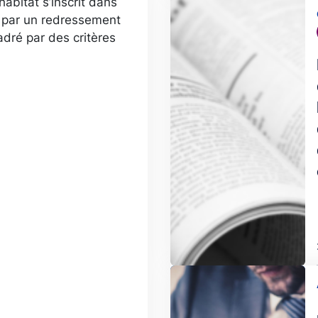
habitat s’inscrit dans
Image
e par un redressement
dré par des critères
Image