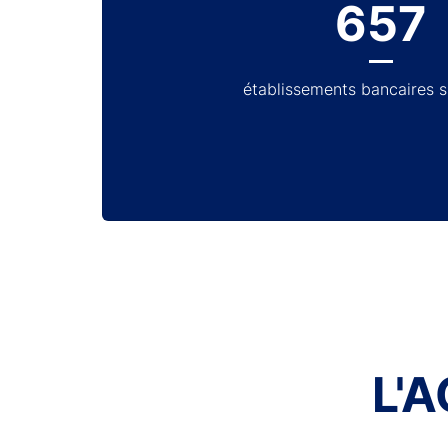
657
établissements bancaires 
L'