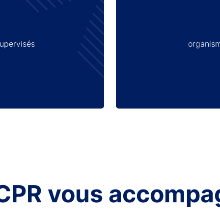
supervisés
organism
ACPR vous accompa