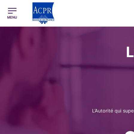
egion
ACPR Menu Principal (French)
MENU
Image
L
L’Autorité qui supe