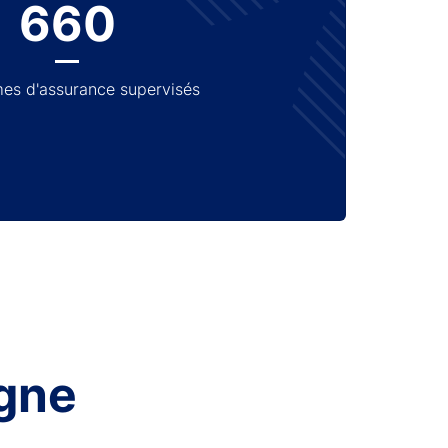
660
es d'assurance supervisés
gne