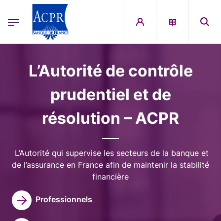
egion
ACPR Menu Principal (French)
Aller au contenu principal
Image
L’Autorité de contrôle
prudentiel et de
résolution – ACPR
L’Autorité qui supervise les secteurs de la banque et
de l’assurance en France afin de maintenir la stabilité
financière
Professionnels