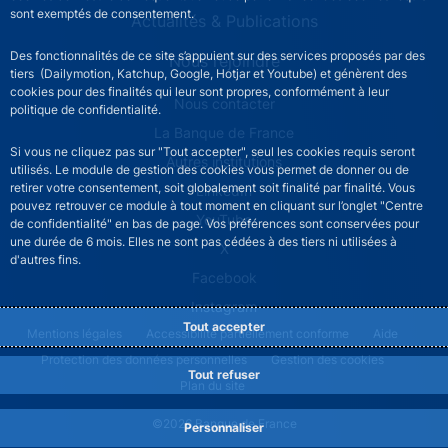
sont exemptés de consentement.
Actualités & Publications
Des fonctionnalités de ce site s’appuient sur des services proposés par des
Nous rejoindre
tiers (Dailymotion, Katchup, Google, Hotjar et Youtube) et génèrent des
cookies pour des finalités qui leur sont propres, conformément à leur
ACPR footer secondary menu (French)
Nous contacter
politique de confidentialité.
La Banque de France
Si vous ne cliquez pas sur "Tout accepter", seul les cookies requis seront
Autres institutions
utilisés. Le module de gestion des cookies vous permet de donner ou de
retirer votre consentement, soit globalement soit finalité par finalité. Vous
LinkedIn
pouvez retrouver ce module à tout moment en cliquant sur l’onglet "Centre
YouTube
de confidentialité" en bas de page. Vos préférences sont conservées pour
une durée de 6 mois. Elles ne sont pas cédées à des tiers ni utilisées à
X
d'autres fins.
Facebook
Instagram
Tout accepter
ACPR footer legal notice menu
Mentions légales
Accessibilité partiellement conforme
Aide
Protection des données personnelles
Gestion des cookies
Tout refuser
Plan du site
©2026 Banque de France
Personnaliser