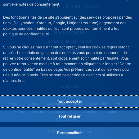
sont exemptés de consentement.
Actualités & Publications
Des fonctionnalités de ce site s’appuient sur des services proposés par des
Nous rejoindre
tiers (Dailymotion, Katchup, Google, Hotjar et Youtube) et génèrent des
cookies pour des finalités qui leur sont propres, conformément à leur
ACPR footer secondary menu (French)
Nous contacter
politique de confidentialité.
La Banque de France
Si vous ne cliquez pas sur "Tout accepter", seul les cookies requis seront
Autres institutions
utilisés. Le module de gestion des cookies vous permet de donner ou de
retirer votre consentement, soit globalement soit finalité par finalité. Vous
LinkedIn
pouvez retrouver ce module à tout moment en cliquant sur l’onglet "Centre
YouTube
de confidentialité" en bas de page. Vos préférences sont conservées pour
une durée de 6 mois. Elles ne sont pas cédées à des tiers ni utilisées à
X
d'autres fins.
Facebook
Instagram
Tout accepter
ACPR footer legal notice menu
Mentions légales
Accessibilité partiellement conforme
Aide
Protection des données personnelles
Gestion des cookies
Tout refuser
Plan du site
©2026 Banque de France
Personnaliser