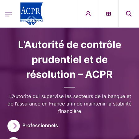
egion
ACPR Menu Principal (French)
Aller au contenu principal
Image
L’Autorité de contrôle
prudentiel et de
résolution – ACPR
L’Autorité qui supervise les secteurs de la banque et
de l’assurance en France afin de maintenir la stabilité
financière
Professionnels