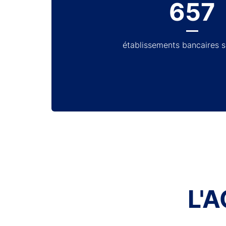
657
établissements bancaires 
L'