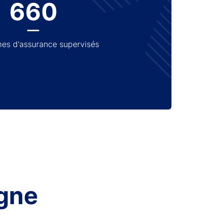
660
es d'assurance supervisés
gne