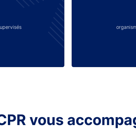
supervisés
organism
ACPR vous accompa