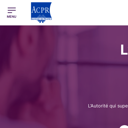
egion
ACPR Menu Principal (French)
MENU
Image
L
L’Autorité qui supe