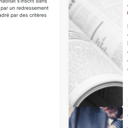
habitat s’inscrit dans
Image
e par un redressement
dré par des critères
Image