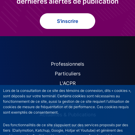
dernières alertes de publication
S'inscrire
ACPR site navigation (Fren
Professionnels
Particuliers
L'ACPR
Lors de la consultation de ce site des témoins de connexion, dits « cookies »,
Nos missions
sont déposés sur votre terminal. Certains cookies sont nécessaires au
fonctionnement de ce site, aussi la gestion de ce site requiert l’utilisation de
Réglementation
cookies de mesure de fréquentation et de performance. Ces cookies requis
sont exemptés de consentement.
Actualités & Publications
Des fonctionnalités de ce site s’appuient sur des services proposés par des
Nous rejoindre
tiers (Dailymotion, Katchup, Google, Hotjar et Youtube) et génèrent des