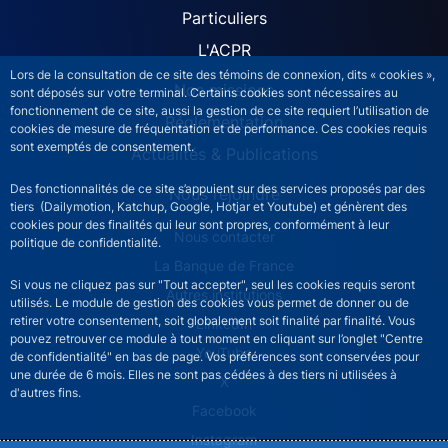
Particuliers
L'ACPR
Lors de la consultation de ce site des témoins de connexion, dits « cookies »,
Nos missions
sont déposés sur votre terminal. Certains cookies sont nécessaires au
fonctionnement de ce site, aussi la gestion de ce site requiert l’utilisation de
Réglementation
cookies de mesure de fréquentation et de performance. Ces cookies requis
sont exemptés de consentement.
Actualités & Publications
Des fonctionnalités de ce site s’appuient sur des services proposés par des
Nous rejoindre
tiers (Dailymotion, Katchup, Google, Hotjar et Youtube) et génèrent des
cookies pour des finalités qui leur sont propres, conformément à leur
ACPR footer secondary menu (French)
Nous contacter
politique de confidentialité.
La Banque de France
Si vous ne cliquez pas sur "Tout accepter", seul les cookies requis seront
Autres institutions
utilisés. Le module de gestion des cookies vous permet de donner ou de
retirer votre consentement, soit globalement soit finalité par finalité. Vous
LinkedIn
pouvez retrouver ce module à tout moment en cliquant sur l’onglet "Centre
YouTube
de confidentialité" en bas de page. Vos préférences sont conservées pour
une durée de 6 mois. Elles ne sont pas cédées à des tiers ni utilisées à
X
d'autres fins.
Facebook
Instagram