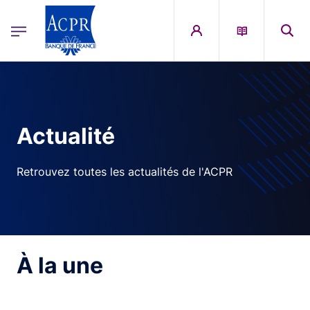
egion
ACPR Menu Principal (French)
Aller au contenu principal
Actualité
Retrouvez toutes les actualités de l'ACPR
À la une