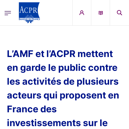
egion
ACPR Menu Principal (English)
Skip to main content
L’AMF et l’ACPR mettent
en garde le public contre
les activités de plusieurs
acteurs qui proposent en
France des
investissements sur le